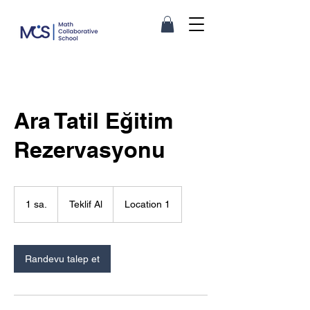
Ara Tatil Eğitim
Rezervasyonu
Teklif
Al
1 sa.
1
Teklif Al
Location 1
s
a
Randevu talep et