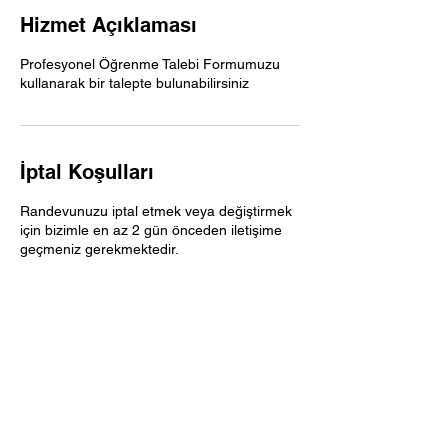
Hizmet Açıklaması
Profesyonel Öğrenme Talebi Formumuzu
kullanarak bir talepte bulunabilirsiniz
İptal Koşulları
Randevunuzu iptal etmek veya değiştirmek
için bizimle en az 2 gün önceden iletişime
geçmeniz gerekmektedir.
İletişim Bilgileri
Ankara, Türkiye
bilgi@mathcoll.com